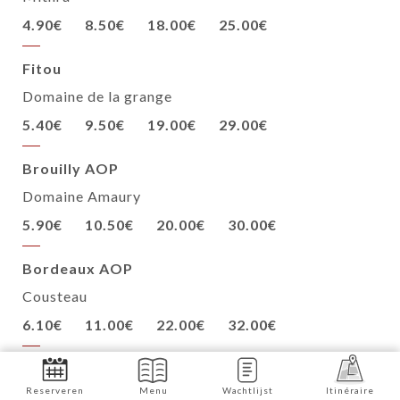
4.90€
8.50€
18.00€
25.00€
Fitou
Domaine de la grange
5.40€
9.50€
19.00€
29.00€
Brouilly AOP
Domaine Amaury
5.90€
10.50€
20.00€
30.00€
Bordeaux AOP
Cousteau
6.10€
11.00€
22.00€
32.00€
Bourgogne Pinot noir AOP
Reserveren
Menu
Wachtlijst
Itinéraire
Domaine Berger