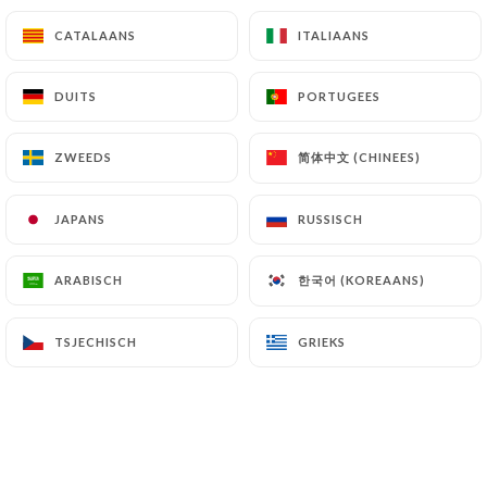
Poulet pané maison, frites maison
CATALAANS
CATALAANS
ITALIAANS
ITALIAANS
Ou
DUITS
DUITS
PORTUGEES
PORTUGEES
Légumes
Et
简体中文 (CHINEES)
简体中文 (CHINEES)
ZWEEDS
ZWEEDS
1 boule de glace
JAPANS
JAPANS
RUSSISCH
RUSSISCH
한국어 (KOREAANS)
한국어 (KOREAANS)
ARABISCH
ARABISCH
LES DESSERTS
TSJECHISCH
TSJECHISCH
GRIEKS
GRIEKS
Cheesecake au framboises
8.50€
Mousse au chocolat
6.50€