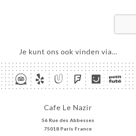
ME
VEREN
ERIJ
IEW
NU
Je kunt ons ook vinden via…
TACT
Cafe Le Nazir
56 Rue des Abbesses
75018 Paris France