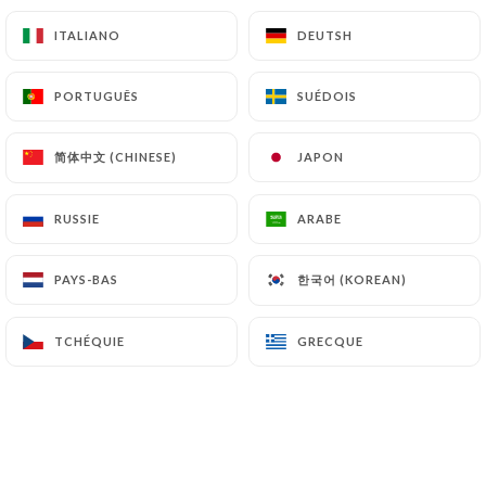
Poulet pané maison, frites maison
ITALIANO
ITALIANO
DEUTSH
DEUTSH
Ou
PORTUGUÊS
PORTUGUÊS
SUÉDOIS
SUÉDOIS
Légumes
Et
简体中文 (CHINESE)
简体中文 (CHINESE)
JAPON
JAPON
1 boule de glace
RUSSIE
RUSSIE
ARABE
ARABE
한국어 (KOREAN)
한국어 (KOREAN)
PAYS-BAS
PAYS-BAS
LES DESSERTS
TCHÉQUIE
TCHÉQUIE
GRECQUE
GRECQUE
Cheesecake au framboises
8.50€
Mousse au chocolat
6.50€