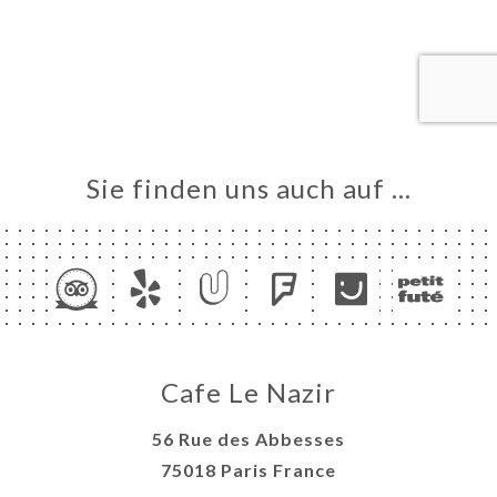
ART
VIEREN
ERIE
RTUNG
NÜ
TAKT
Sie finden uns auch auf …
Cafe Le Nazir
56 Rue des Abbesses
75018 Paris France