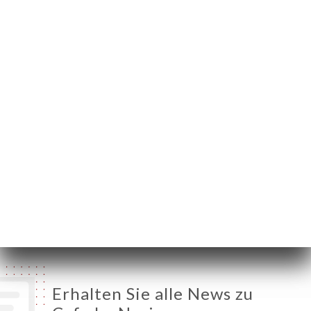
56 Rue des
Abbesses
75018 Paris France
Montag
07:00-02:00
Dienstag
07:00-02:00
Mittwoch
07:00-02:00
Donnerstag
07:00-02:00
Freitag
07:00-02:00
Samstag
07:00-02:00
Sonntag
08:00-02:00
Erhalten Sie alle News zu