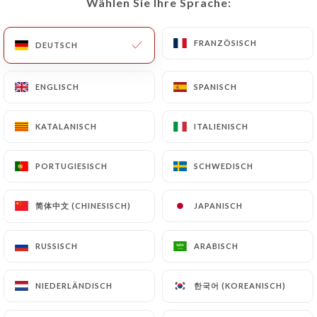
Wählen Sie Ihre Sprache:
Wählen Sie Ihre Sprache:
FRANZÖSISCH
FRANZÖSISCH
DEUTSCH
DEUTSCH
ENGLISCH
ENGLISCH
SPANISCH
SPANISCH
KATALANISCH
KATALANISCH
ITALIENISCH
ITALIENISCH
17 BEWERTUNG
PORTUGIESISCH
PORTUGIESISCH
SCHWEDISCH
SCHWEDISCH
RESTAURANT FRANÇAIS
56 Rue Des Abbesses
简体中文 (CHINESISCH)
简体中文 (CHINESISCH)
JAPANISCH
JAPANISCH
75018 Paris France
RUSSISCH
RUSSISCH
ARABISCH
ARABISCH
한국어 (KOREANISCH)
한국어 (KOREANISCH)
NIEDERLÄNDISCH
NIEDERLÄNDISCH
Über uns