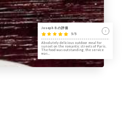
Joseph B.の評価
5/5
Absolutely delicious outdoor meal for
sunset on the romantic streets of Paris.
The food was outstanding, the service
was...
s Abbesses, le Nazir est une